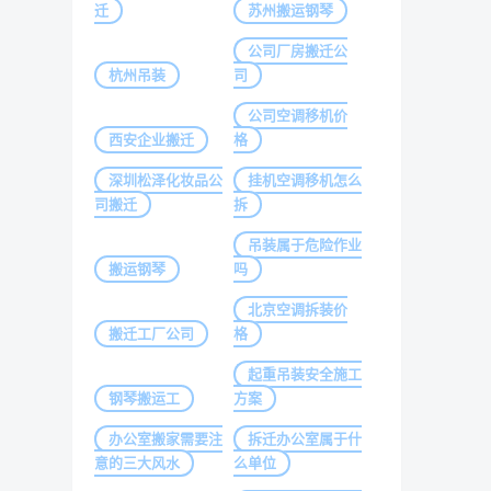
迁
苏州搬运钢琴
公司厂房搬迁公
杭州吊装
司
公司空调移机价
西安企业搬迁
格
深圳松泽化妆品公
挂机空调移机怎么
司搬迁
拆
吊装属于危险作业
搬运钢琴
吗
北京空调拆装价
搬迁工厂公司
格
起重吊装安全施工
钢琴搬运工
方案
办公室搬家需要注
拆迁办公室属于什
意的三大风水
么单位