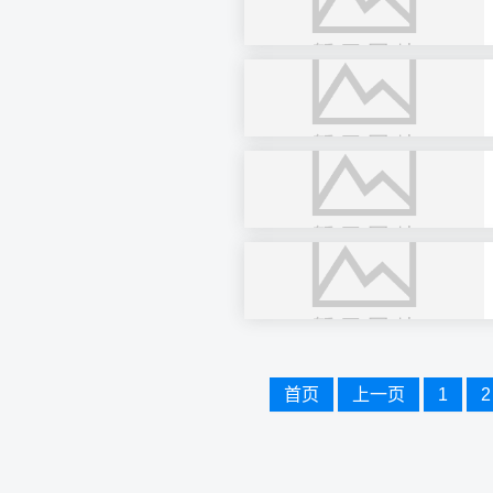
文
首页
上一页
1
2
章
导
航