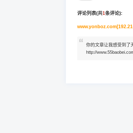
评论列表(共
1
条评论):
www.yonboz.com[192.210
你的文章让我感受到了
http://www.55baobei.c
文
章
导
航