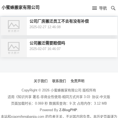
首
小蜜蜂搬家有限公司
导航
页
首
公司厂房搬迁员工不去有没有补偿
2025-02-27 12:46:08
页
公
司
公司搬迁需要赔偿吗
2025-02-07 16:46:07
介
绍
文
章
关于我们
联系我们
免责声明
导
CopyRight ©
2026
小蜜蜂搬家有限公司
版权所有
航
适用《知识共享 署名-非商业性使用-相同方式共享 3.0》协议-中文版
页面加载时长：0.069 秒 数据库查询：9 次 占用内存：3.12 MB
Powered By
Z-BlogPHP
.
本站和xiaomifengbanjia.com 的作者无关，不对其内容负责。本历史页面谨为