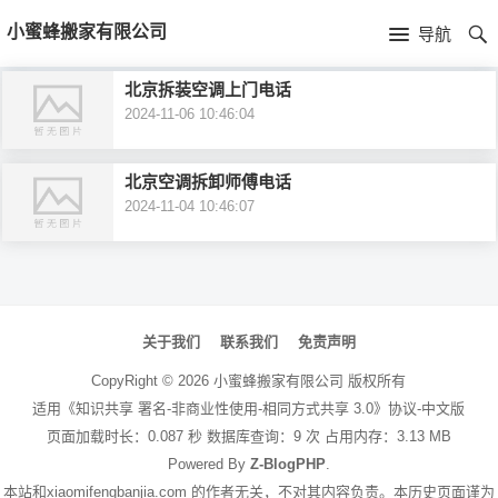
首
小蜜蜂搬家有限公司
导航
页
首
北京拆装空调上门电话
2024-11-06 10:46:04
页
公
司
北京空调拆卸师傅电话
2024-11-04 10:46:07
介
绍
文
章
关于我们
联系我们
免责声明
导
CopyRight ©
2026
小蜜蜂搬家有限公司
版权所有
航
适用《知识共享 署名-非商业性使用-相同方式共享 3.0》协议-中文版
页面加载时长：0.087 秒 数据库查询：9 次 占用内存：3.13 MB
Powered By
Z-BlogPHP
.
本站和xiaomifengbanjia.com 的作者无关，不对其内容负责。本历史页面谨为