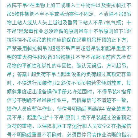
故障不吊4在重物上加工或埋入土中物件以及歪拉斜挂不
吊5物件捆绑不牢不平或活动零件不固定，不清除不吊6吊
物上站人或从人头上越过及垂臂下站人不吊7氧气瓶；十
不吊”是起重作业必须遵循的原则吊车十不吊原则如下1歪
拉斜挂不吊起吊的构件应确保在起重机吊杆顶的正下方，
严禁采用斜拉斜吊2超载不吊严禁超载吊装和起吊重量不
明的重大构件和设备3吊物捆扎不牢不吊起吊前应先检查
吊物的平衡性和绑扎的牢固性，确认无误后，方可起吊，
吊；答案1 超负荷不吊当起重设备的负荷超过其额定容量
时，不得进行吊装作业2 斜位不吊吊物若需倾斜放置，其
倾斜角度超出设备操作手册允许范围时，不得吊装3 指挥
信号不明确不吊吊装作业中，若指挥信号不清楚不一致，
操作人员应暂停作业，待信号明确后再继续4 安全装置失
灵不吊；起重作业“十不吊”原则 1 绝不吊装超过设备额定
负荷的重物，以保障机器正常运行和人员安全2 在指挥信
号不明确或重量不明确时，必须暂停吊装作业清晰的指示