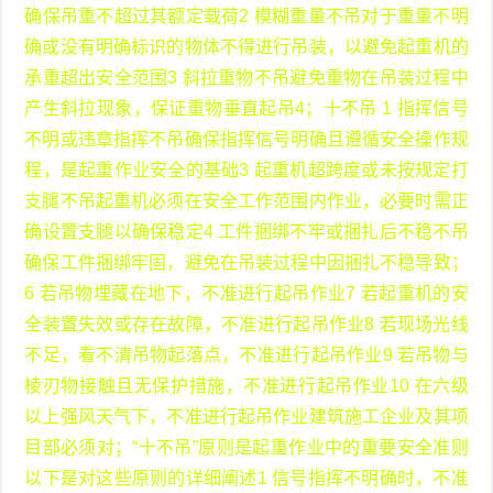
确保吊重不超过其额定载荷2 模糊重量不吊对于重量不明
确或没有明确标识的物体不得进行吊装，以避免起重机的
承重超出安全范围3 斜拉重物不吊避免重物在吊装过程中
产生斜拉现象，保证重物垂直起吊4；十不吊 1 指挥信号
不明或违章指挥不吊确保指挥信号明确且遵循安全操作规
程，是起重作业安全的基础3 起重机超跨度或未按规定打
支腿不吊起重机必须在安全工作范围内作业，必要时需正
确设置支腿以确保稳定4 工件捆绑不牢或捆扎后不稳不吊
确保工件捆绑牢固，避免在吊装过程中因捆扎不稳导致；
6 若吊物埋藏在地下，不准进行起吊作业7 若起重机的安
全装置失效或存在故障，不准进行起吊作业8 若现场光线
不足，看不清吊物起落点，不准进行起吊作业9 若吊物与
棱刃物接触且无保护措施，不准进行起吊作业10 在六级
以上强风天气下，不准进行起吊作业建筑施工企业及其项
目部必须对；“十不吊”原则是起重作业中的重要安全准则
以下是对这些原则的详细阐述1 信号指挥不明确时，不准