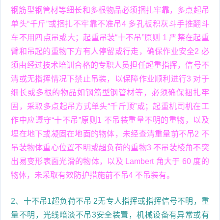
钢筋型钢管材等细长和多根物品必须捆扎牢靠，多点起吊
单头“千斤”或捆扎不牢靠不准吊4 多孔板积灰斗手推翻斗
车不用四点吊或大；起重吊装“十不吊”原则 1 严禁在起重
臂和吊起的重物下方有人停留或行走，确保作业安全2 必
须由经过技术培训合格的专职人员担任起重指挥，信号不
清或无指挥情况下禁止吊装，以保障作业顺利进行3 对于
细长或多根的物品如钢筋型钢管材等，必须确保捆扎牢
固，采取多点起吊方式单头“千斤顶”或；起重机司机在工
作中应遵守“十不吊”原则1 不吊装重量不明的重物，以及
埋在地下或凝固在地面的物体，未经查清重量前不吊2 不
吊装物体重心位置不明或超负荷的重物3 不吊装棱角不突
出易变形表面光滑的物体，以及 Lambert 角大于 60 度的
物体，未采取有效防护措施前不吊4 不吊装有。
2、十不吊1超负荷不吊 2无专人指挥或指挥信号不明，重
量不明，光线暗淡不吊3安全装置，机械设备有异常或有