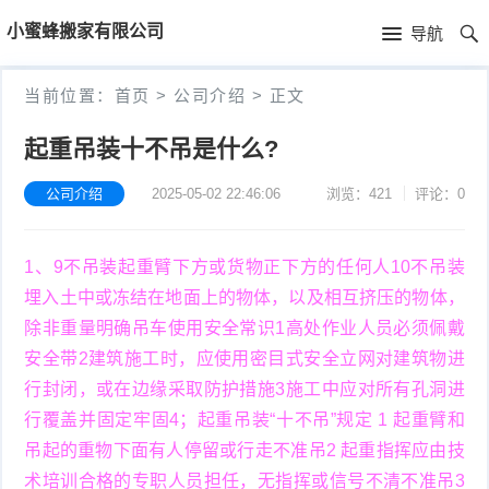
首
小蜜蜂搬家有限公司
导航
页
首
当前位置：
首页
>
公司介绍
>
正文
页
公
起重吊装十不吊是什么?
司
公司介绍
2025-05-02 22:46:06
浏览：421
评论：0
介
1、9不吊装起重臂下方或货物正下方的任何人10不吊装
绍
埋入土中或冻结在地面上的物体，以及相互挤压的物体，
除非重量明确吊车使用安全常识1高处作业人员必须佩戴
安全带2建筑施工时，应使用密目式安全立网对建筑物进
行封闭，或在边缘采取防护措施3施工中应对所有孔洞进
行覆盖并固定牢固4；起重吊装“十不吊”规定 1 起重臂和
吊起的重物下面有人停留或行走不准吊2 起重指挥应由技
术培训合格的专职人员担任，无指挥或信号不清不准吊3