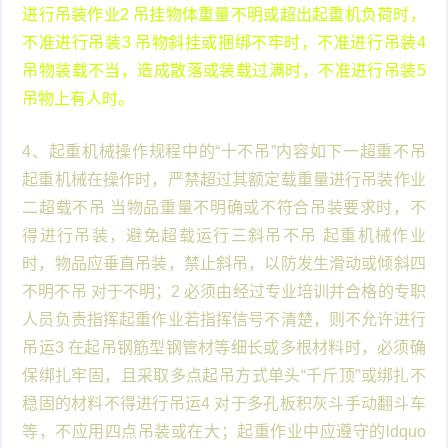
进行吊装作业2 吊挂物体重量不明或超出起重机负荷时，
不准进行吊装3 吊物斜挂或捆绑不牢时，不准进行吊装4
吊物装载不当，造成散落或装载过满时，不准进行吊装5
吊物上有人时。
4、起重机械操作规程中的“十不吊”内容如下一超重不吊
起重机械在操作时，严禁超过其额定载重量进行吊装作业
二超载不吊 当物品重量不明确或不符合吊装要求时，不
得进行吊装，避免超载运行三斜吊不吊 起重机械作业
时，物品应垂直吊装，禁止斜吊，以防发生滑动或倾斜四
不明不吊 对于不明；2 必须由经过专业培训并合格的专职
人员负责指挥起重作业若指挥信号不清楚，则不允许进行
吊运3 在起吊钢筋型钢管材等细长或多根材料时，必须确
保绑扎牢固，且采取多点起吊方式单头“千斤顶”或绑扎不
稳固的材料不得进行吊运4 对于多孔板积灰斗手动翻斗车
等，不应用四点吊装或在大；起重作业中应遵守的ldquo