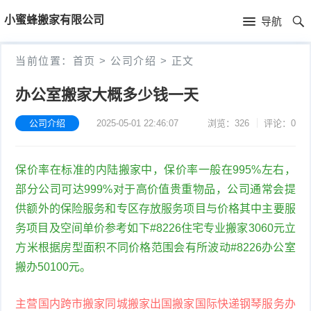
首
小蜜蜂搬家有限公司
导航
页
首
当前位置：
首页
>
公司介绍
>
正文
页
公
办公室搬家大概多少钱一天
司
公司介绍
2025-05-01 22:46:07
浏览：326
评论：0
介
保价率在标准的内陆搬家中，保价率一般在995%左右，
绍
部分公司可达999%对于高价值贵重物品，公司通常会提
供额外的保险服务和专区存放服务项目与价格其中主要服
务项目及空间单价参考如下#8226住宅专业搬家3060元立
方米根据房型面积不同价格范围会有所波动#8226办公室
搬办50100元。
主营国内跨市搬家同城搬家出国搬家国际快递钢琴服务办