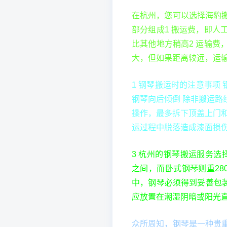
在杭州，您可以选择海豹
部分组成1 搬运费，即
比其他地方稍高2 运输
大，但如果距离较远，运
1 钢琴搬运时的注意事项
钢琴向后倾倒 除非搬运
操作，最多拆下顶盖上门
运过程中脱落造成漆面损
3 杭州的钢琴搬运服务选择
之间，而卧式钢琴则重280
中，钢琴必须得到妥善包
应放置在潮湿阴暗或阳光
众所周知，钢琴是一种贵