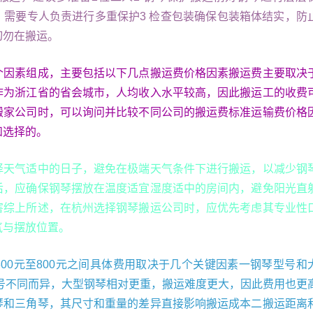
，需要专人负责进行多重保护3 检查包装确保包装箱体结实，防
切勿在搬运。
个因素组成，主要包括以下几点搬运费价格因素搬运费主要取决
作为浙江省的省会城市，人均收入水平较高，因此搬运工的收费
搬家公司时，可以询问并比较不同公司的搬运费标准运输费价格
和选择的。
择天气适中的日子，避免在极端天气条件下进行搬运，以减少钢
后，应确保钢琴摆放在温度适宜湿度适中的房间内，避免阳光直
害综上所述，在杭州选择钢琴搬运公司时，应优先考虑其专业性
气与摆放位置。
00元至800元之间具体费用取决于几个关键因素一钢琴型号和
型号不同而异，大型钢琴相对更重，搬运难度更大，因此费用也更
琴和三角琴，其尺寸和重量的差异直接影响搬运成本二搬运距离