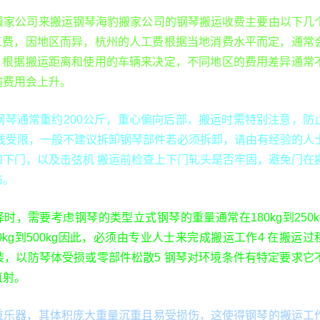
搬家公司来搬运钢琴海豹搬家公司的钢琴搬运收费主要由以下几
人工费，因地区而异，杭州的人工费根据当地消费水平而定，通常
费，根据搬运距离和使用的车辆来决定，不同地区的费用差异通常
输费用会上升。
 钢琴通常重约200公斤，重心偏向后部，搬运时需特别注意，防
路线受限，一般不建议拆卸钢琴部件若必须拆卸，请由有经验的人
和下门，以及击弦机 搬运前检查上下门轧头是否牢固，避免门在
伤。
时，需要考虑钢琴的类型立式钢琴的重量通常在180kg到250k
kg到500kg因此，必须由专业人士来完成搬运工作4 在搬运过
装，以防琴体受损或零部件松散5 钢琴对环境条件有特定要求它
直射。
重乐器，其体积庞大重量沉重且易受损伤，这使得钢琴的搬运工