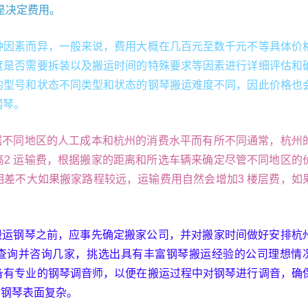
是决定费用。
种因素而异，一般来说，费用大概在几百元至数千元不等具体价
度是否需要拆装以及搬运时间的特殊要求等因素进行详细评估和
的型号和状态不同类型和状态的钢琴搬运难度不同，因此价格也
钢琴。
根据不同地区的人工成本和杭州的消费水平而有所不同通常，杭州
高2 运输费，根据搬家的距离和所选车辆来确定尽管不同地区的
相差不大如果搬家路程较远，运输费用自然会增加3 楼层费，如
在搬运钢琴之前，应事先确定搬家公司，并对搬家时间做好安排杭
查询并咨询几家，挑选出具有丰富钢琴搬运经验的公司理想情
备有专业的钢琴调音师，以便在搬运过程中对钢琴进行调音，确
琴钢琴表面复杂。