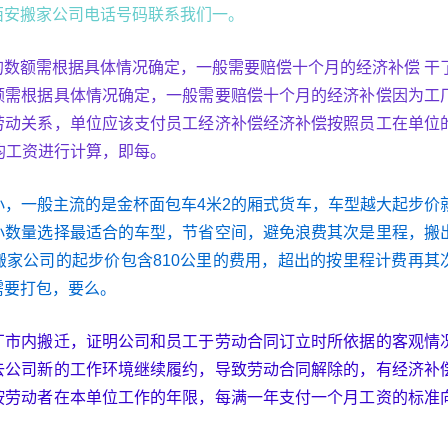
西安搬家公司电话号码联系我们一。
的数额需根据具体情况确定，一般需要赔偿十个月的经济补偿 干
额需根据具体情况确定，一般需要赔偿十个月的经济补偿因为工
劳动关系，单位应该支付员工经济补偿经济补偿按照员工在单位
均工资进行计算，即每。
小，一般主流的是金杯面包车4米2的厢式货车，车型越大起步价
小数量选择最适合的车型，节省空间，避免浪费其次是里程，搬
搬家公司的起步价包含810公里的费用，超出的按里程计费再其
需要打包，要么。
厂市内搬迁，证明公司和员工于劳动合同订立时所依据的客观情
去公司新的工作环境继续履约，导致劳动合同解除的，有经济补
按劳动者在本单位工作的年限，每满一年支付一个月工资的标准