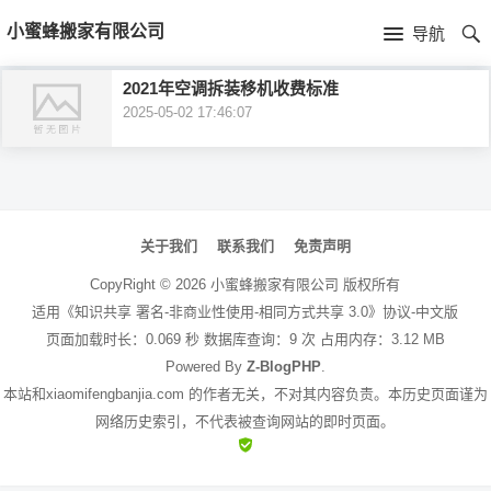
首
小蜜蜂搬家有限公司
导航
页
首
2021年空调拆装移机收费标准
2025-05-02 17:46:07
页
公
司
文
介
章
关于我们
联系我们
免责声明
绍
导
CopyRight ©
2026
小蜜蜂搬家有限公司
版权所有
航
适用《知识共享 署名-非商业性使用-相同方式共享 3.0》协议-中文版
页面加载时长：0.069 秒 数据库查询：9 次 占用内存：3.12 MB
Powered By
Z-BlogPHP
.
本站和xiaomifengbanjia.com 的作者无关，不对其内容负责。本历史页面谨为
网络历史索引，不代表被查询网站的即时页面。