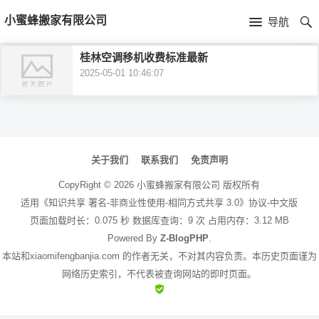
首
小蜜蜂搬家有限公司
导航
页
首
桂林空调移机收费标准最新
2025-05-01 10:46:07
页
公
司
文
介
章
关于我们
联系我们
免责声明
绍
导
CopyRight ©
2026
小蜜蜂搬家有限公司
版权所有
航
适用《知识共享 署名-非商业性使用-相同方式共享 3.0》协议-中文版
页面加载时长：0.075 秒 数据库查询：9 次 占用内存：3.12 MB
Powered By
Z-BlogPHP
.
本站和xiaomifengbanjia.com 的作者无关，不对其内容负责。本历史页面谨为
网络历史索引，不代表被查询网站的即时页面。